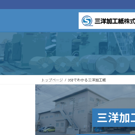
コ
ナ
ン
ビ
テ
ゲ
ン
ー
ツ
シ
へ
ョ
ス
ン
キ
に
ッ
移
プ
動
トップページ
3分でわかる三洋加工紙
三洋加