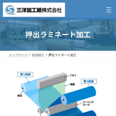
コ
ナ
ン
ビ
テ
ゲ
ン
ー
ツ
シ
へ
ョ
押出ラミネート加工
ス
ン
キ
に
ッ
移
プ
動
トップページ
技術紹介
押出ラミネート加工