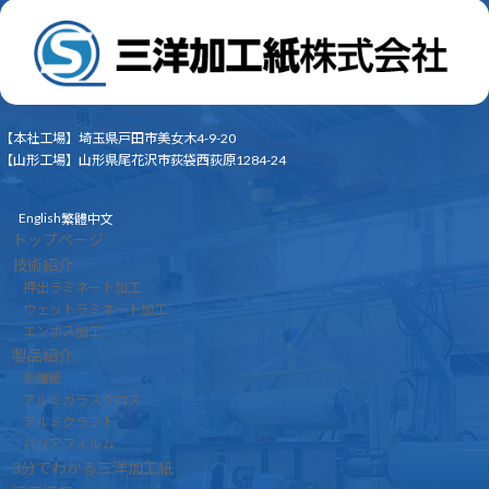
グ
ル
ー
プ
リ
ン
ク
【本社工場】埼玉県戸田市美女木4-9-20
【山形工場】山形県尾花沢市荻袋西荻原1284-24
English
繁體中文
トップページ
技術紹介
押出ラミネート加工
ウェットラミネート加工
エンボス加工
製品紹介
剥離紙
アルミガラスクロス
アルミクラフト
バリアフィルム
3分でわかる三洋加工紙